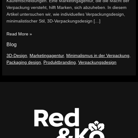
Kaufentscheidungen. Eine Marketingagentur, die die Macht der
Verpackung versteht, hilft Marken, sich abzuheben. In diesem
Artikel untersuchen wir, wie individuelles Verpackungsdesign,
minimalistischer Stil, 3D-Verpackungsdesign […]
Read More »
Blog
3D-Design
,
Marketingagentur
,
Minimalismus in der Verpackung
,
Packaging design
,
Produktbranding
,
Verpackungsdesign