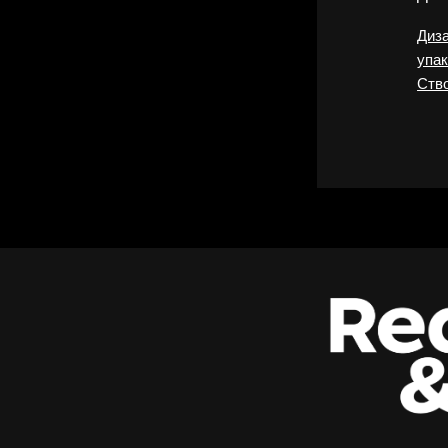
Диза
упа
Ство