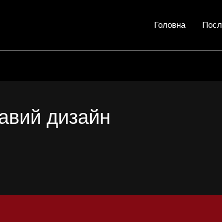
Головна
Посл
авий дизайн
айн
овки