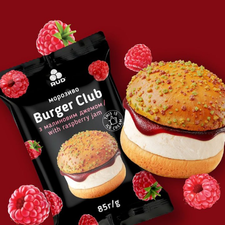
укту:
озива
er