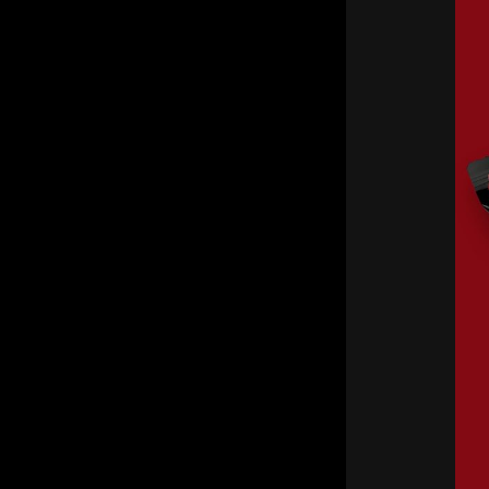
прод
кейс
мор
Burg