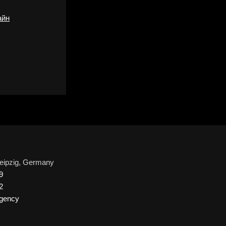
айн
Leipzig, Germany
9
2
gency