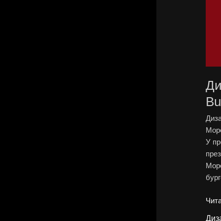
Ди
Bu
Диза
Моро
У пр
през
Моро
бург
Чита
Диз