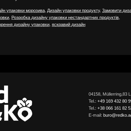
йн упаковки морозива
,
Дизайн упаковки продукту
,
Замовити диз
ковки
,
Розробка дизайну упаковки нестандартних продуктів
,
рення дизайну упаковки
,
яскравий дизайн
04158, Müllerring,83 
Tel.:
+49 169 432 80 9
Tel.:
+38 066 161 82 5
E-mail:
buro@redko.a