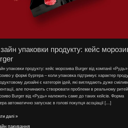
зайн упаковки продукту: кейс морози
rger
йн упаковки продукту: кейс морозива Burger від компанії «Рудь»
зиво у формі бургера – коли упаковка підтримує характер проду
одуктовому дизайні є категорія ідей, які виглядають дуже смілив
ентації, але починають створювати проблеми в реальному ритей
зиво Burger від «Рудь» належить саме до таких кейсів. Форма
ера автоматично запускає в голові покупця асоціації […]
ти далі »
айн пакування