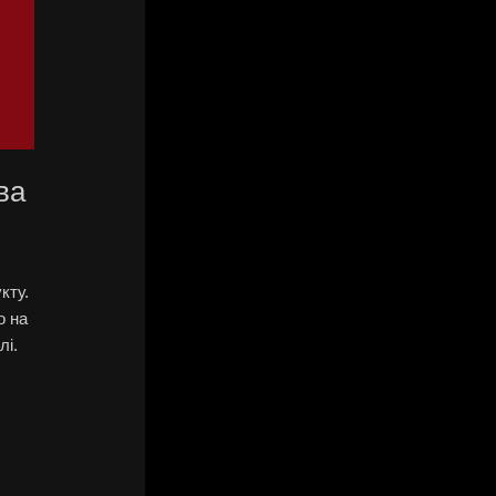
ва
кту.
о на
лі.