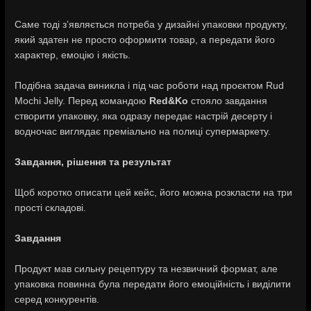
Саме тоді з’являється потреба у дизайні упаковки продукту,
який здатен не просто оформити товар, а передати його
характер, емоцію і якість.
Подібна задача виникла і під час роботи над проєктом Rud
Mochi Jelly. Перед командою
Red&Ko
стояло завдання
створити упаковку, яка одразу передає настрій десерту і
водночас виглядає преміально на полиці супермаркету.
Завдання, рішення та результат
Щоб коротко описати цей кейс, його можна розкласти на три
прості складові.
Завдання
Продукт мав сильну рецептуру та незвичний формат, але
упаковка повинна була передати його емоційність і виділити
серед конкурентів.